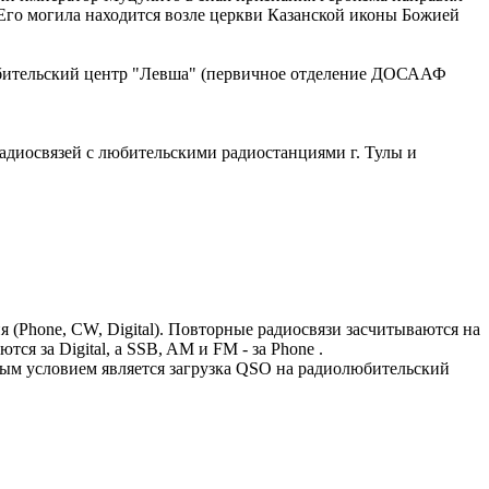
. Его могила находится возле церкви Казанской иконы Божией
любительский центр "Левша" (первичное отделение ДОСААФ
радиосвязей с любительскими радиостанциями г. Тулы и
Phone, CW, Digital). Повторные радиосвязи засчитываются на
я за Digital, а SSB, AM и FM - за Phone .
ным условием является загрузка QSO на радиолюбительский