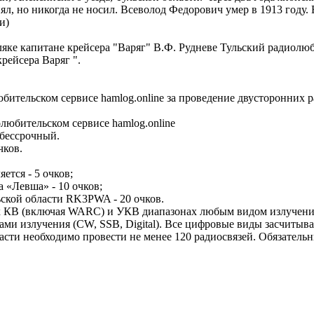
нял, но никогда не носил. Всеволод Федорович умер в 1913 году
и)
мляке капитане крейсера "Варяг" В.Ф. Рудневе Тульский радио
рейсера Варяг ".
бительском сервисе hamlog.online за проведение двусторонних 
юбительском сервисе hamlog.online
 бессрочный.
чков.
яется - 5 очков;
а «Левша» - 10 очков;
ской области RK3PWA - 20 очков.
х КВ (включая WARC) и УКВ диапазонах любым видом излучения (
ми излучения (CW, SSB, Digital). Все цифровые виды засчитываютс
асти необходимо провести не менее 120 радиосвязей. Обязатель