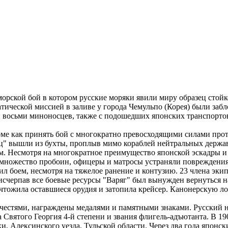
 морской бой в котором русские моряки явили миру образец стой
тической миссией в заливе у города Чемульпо (Корея) были заб
и восьми миноносцев, также с подошедших японских транспортов
роме как принять бой с многократно превосходящими силами про
ец" вышли из бухты, проплыв мимо кораблей нейтральных держав
ем. Несмотря на многократное преимущество японской эскадры 
ил множество пробоин, офицеры и матросы устраняли поврежден
л боем, несмотря на тяжелое ранение и контузию. 23 члена эки
 исчерпав все боевые ресурсы "Варяг" был вынужден вернуться н
тожила оставшиеся орудия и затопила крейсер. Канонерскую ло
честями, награждены медалями и памятными знаками. Русский н
 Святого Георгия 4-й степени и звания флигель-адъютанта. В 19
и, Алексинского уезда, Тульской области. Через два года япон