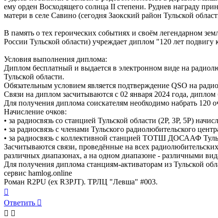
ему орден Восходящего солнца II степени. Руднев награду при
матери в селе Савино (сегодня Заокский район Тульской област
В память о тех героических событиях и своём легендарном зе
России Тульской области) учреждает диплом "120 лет подвигу к
Условия выполнения диплома:
Диплом бесплатный и выдается в электронном виде на радиолю
Тульской области.
Обязательным условием является подтверждение QSO на радиол
Связи на диплом засчитываются с 02 января 2024 года, диплом
Для получения диплома соискателям необходимо набрать 120 о
Начисление очков:
• за радиосвязь со станцией Тульской области (2P, 3P, 5P) начисл
• за радиосвязь с членами Тульского радиолюбительского центр
• за радиосвязь с коллективной станцией ТОТШ ДОСААФ Туль
Засчитываются связи, проведённые на всех радиолюбительски
различных диапазонах, а на одном диапазоне - различными вида
Для получения диплома станциям-активаторам из Тульской обл
сервис hamlog.online
Роман R2PU (ex R3PJT). ТРЛЦ "Левша" #003.
Вернуться
к
Ответить
началу