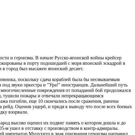
кости и героизма. В начале Русско-японской войны крейсер
локированы в порту подошедшей с моря японской эскадрой в
 в город был высажен японский десант.
тивника, поскольку сдача кораблей была бы несмываемым
 под звуки оркестра и "Ура!" иностранцев. Дальнейший путь
и многочисленные повреждения от попаданий бой продолжался
ия, тушили пожары и отвечали непрекращающимся
пажа погибли, еще 10 скончались после сражения, ранены
а рейд. Оценив ущерб, и придя к выводу что после всех боевых
дку взорвали.
арод высоко оценил их подвиг память о котором дошла и до
05-м ушел в отставку с производством в контр-адмиралы.
ский император Муцухито в знак признания героизма направил