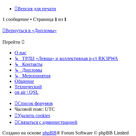
Версия для печати
1 сообщение • Страница
1
из
1
Вернуться в «Дипломы»
Перейти
О нас
↳ ТРЛЦ «Левша» и коллективная р-ст RK3PWA
↳ Контакты
↳ Дипломы
↳ Мероприятия
Общение
Технический
on air \ QSL
Список форумов
Часовой пояс:
UTC
Удалить cookies
Связаться с администрацией
Создано на основе
phpBB
® Forum Software © phpBB Limited