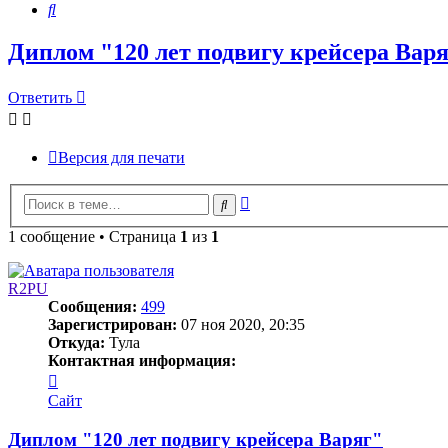
Поиск
Диплом "120 лет подвигу крейсера Вар
Ответить
Версия для печати
Расширенный
Поиск
поиск
1 сообщение • Страница
1
из
1
R2PU
Сообщения:
499
Зарегистрирован:
07 ноя 2020, 20:35
Откуда:
Тула
Контактная информация:
Контактная
информация
Сайт
пользователя
R2PU
Диплом "120 лет подвигу крейсера Варяг"