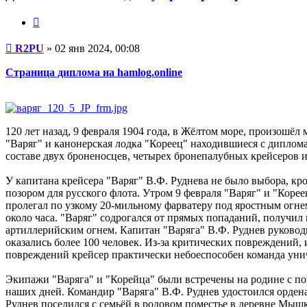
Цитата
Сообщение
R2PU
»
02 янв 2024, 00:08
Страница диплома на hamlog.online
120 лет назад, 9 февраля 1904 года, в Жёлтом море, произошёл
"Варяг" и канонерская лодка "Кореец" находившиеся с диплома
составе двух броненосцев, четырех бронепалубных крейсеров 
У капитана крейсера "Варяг" В.Ф. Руднева не было выбора, к
позором для русского флота. Утром 9 февраля "Варяг" и "Коре
пролегал по узкому 20-мильному фарватеру под яростным огн
около часа. "Варяг" содрогался от прямых попаданий, получ
артиллерийским огнем. Капитан "Варяга" В.Ф. Руднев руководи
оказались более 100 человек. Из-за критических повреждений,
повреждений крейсер практически небоеспособен команда унич
Экипажи "Варяга" и "Корейца" были встречены на родине с по
наших дней. Командир "Варяга" В.Ф. Руднев удостоился ордена
Руднев поселился с семьёй в родовом поместье в деревне Мышк