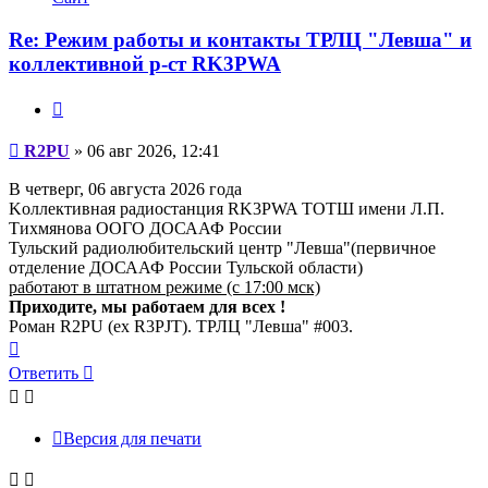
пользователя
R2PU
Re: Режим работы и контакты ТРЛЦ "Левша" и
коллективной р-ст RK3PWA
Цитата
Сообщение
R2PU
»
06 авг 2026, 12:41
В четверг, 06 августа 2026 года
Kоллективная радиостанция RK3PWA ТОТШ имени Л.П.
Тихмянова ООГО ДОСААФ России
Тульский радиолюбительский центр "Левша"(первичное
отделение ДОСААФ России Тульской области)
работают в штатном режиме (с 17:00 мск)
Приходите, мы работаем для всех !
Роман R2PU (ex R3PJT). ТРЛЦ "Левша" #003.
Вернуться
к
Ответить
началу
Версия для печати