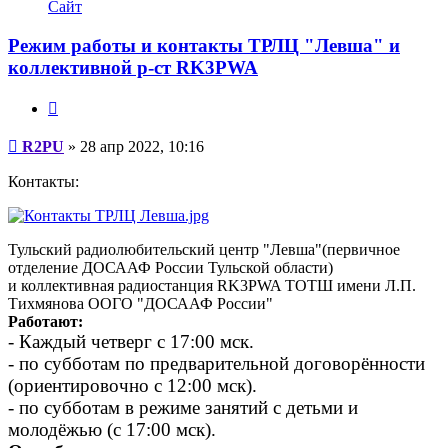
информация
Сайт
пользователя
R2PU
Режим работы и контакты ТРЛЦ "Левша" и
коллективной р-ст RK3PWA
Цитата
Сообщение
R2PU
»
28 апр 2022, 10:16
Контакты:
Тульский радиолюбительский центр "Левша"(первичное
отделение ДОСААФ России Тульской области)
и коллективная радиостанция RK3PWA ТОТШ имени Л.П.
Тихмянова ООГО "ДОСААФ России"
Работают:
- Каждый четверг с 17:00 мск.
- по субботам по предварительной договорённости
(ориентировочно с 12:00 мск).
- по субботам в режиме занятий с детьми и
молодёжью (с 17:00 мск).