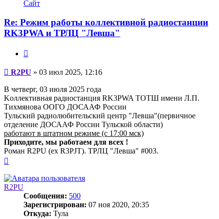
информация
Сайт
пользователя
R2PU
Re: Режим работы коллективной радиостанции
RK3PWA и ТРЛЦ "Левша"
Цитата
Сообщение
R2PU
»
03 июл 2025, 12:16
В четверг, 03 июля 2025 года
Kоллективная радиостанция RK3PWA ТОТШ имени Л.П.
Тихмянова ООГО ДОСААФ России
Тульский радиолюбительский центр "Левша"(первичное
отделение ДОСААФ России Тульской области)
работают в штатном режиме (с 17:00 мск)
Приходите, мы работаем для всех !
Роман R2PU (ex R3PJT). ТРЛЦ "Левша" #003.
Вернуться
к
началу
R2PU
Сообщения:
500
Зарегистрирован:
07 ноя 2020, 20:35
Откуда:
Тула