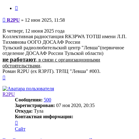
Цитата
Сообщение
R2PU
»
12 июн 2025, 11:58
В четверг, 12 июня 2025 года
Kоллективная радиостанция RK3PWA ТОТШ имени Л.П.
Тихмянова ООГО ДОСААФ России
Тульский радиолюбительский центр "Левша"(первичное
отделение ДОСААФ России Тульской области)
не работают
, в связи с организационными
обстоятельствами
.
Роман R2PU (ex R3PJT). ТРЛЦ "Левша" #003.
Вернуться
к
началу
R2PU
Сообщения:
500
Зарегистрирован:
07 ноя 2020, 20:35
Откуда:
Тула
Контактная информация:
Контактная
информация
Сайт
пользователя
R2PU