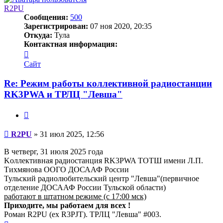
R2PU
Сообщения:
500
Зарегистрирован:
07 ноя 2020, 20:35
Откуда:
Тула
Контактная информация:
Контактная
информация
Сайт
пользователя
R2PU
Re: Режим работы коллективной радиостанции
RK3PWA и ТРЛЦ "Левша"
Цитата
Сообщение
R2PU
»
31 июл 2025, 12:56
В четверг, 31 июля 2025 года
Kоллективная радиостанция RK3PWA ТОТШ имени Л.П.
Тихмянова ООГО ДОСААФ России
Тульский радиолюбительский центр "Левша"(первичное
отделение ДОСААФ России Тульской области)
работают в штатном режиме (с 17:00 мск)
Приходите, мы работаем для всех !
Роман R2PU (ex R3PJT). ТРЛЦ "Левша" #003.
Вернуться