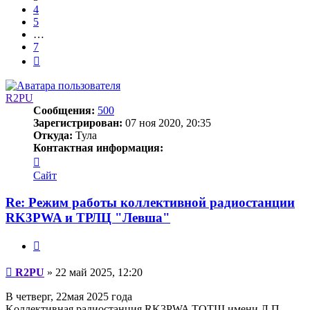
4
5
…
7
След.
R2PU
Сообщения:
500
Зарегистрирован:
07 ноя 2020, 20:35
Откуда:
Тула
Контактная информация:
Контактная
информация
Сайт
пользователя
R2PU
Re: Режим работы коллективной радиостанции
RK3PWA и ТРЛЦ "Левша"
Цитата
Сообщение
R2PU
»
22 май 2025, 12:20
В четверг, 22мая 2025 года
Kоллективная радиостанция RK3PWA ТОТШ имени Л.П.