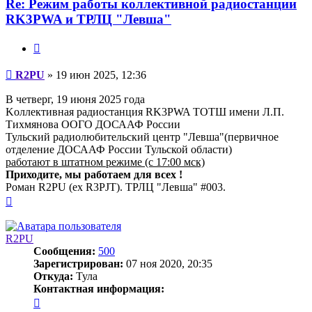
Re: Режим работы коллективной радиостанции
RK3PWA и ТРЛЦ "Левша"
Цитата
Сообщение
R2PU
»
19 июн 2025, 12:36
В четверг, 19 июня 2025 года
Kоллективная радиостанция RK3PWA ТОТШ имени Л.П.
Тихмянова ООГО ДОСААФ России
Тульский радиолюбительский центр "Левша"(первичное
отделение ДОСААФ России Тульской области)
работают в штатном режиме (с 17:00 мск)
Приходите, мы работаем для всех !
Роман R2PU (ex R3PJT). ТРЛЦ "Левша" #003.
Вернуться
к
началу
R2PU
Сообщения:
500
Зарегистрирован:
07 ноя 2020, 20:35
Откуда:
Тула
Контактная информация:
Контактная