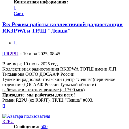
Контактная информация:
Контактная
информация
Сайт
пользователя
R2PU
Re: Режим работы коллективной радиостанции
RK3PWA и ТРЛЦ "Левша"
Цитата
Сообщение
R2PU
»
10 июл 2025, 08:45
В четверг, 10 июля 2025 года
Kоллективная радиостанция RK3PWA ТОТШ имени Л.П.
Тихмянова ООГО ДОСААФ России
Тульский радиолюбительский центр "Левша"(первичное
отделение ДОСААФ России Тульской области)
работают в штатном режиме (с 17:00 мск)
Приходите, мы работаем для всех !
Роман R2PU (ex R3PJT). ТРЛЦ "Левша" #003.
Вернуться
к
началу
R2PU
Сообщения:
500