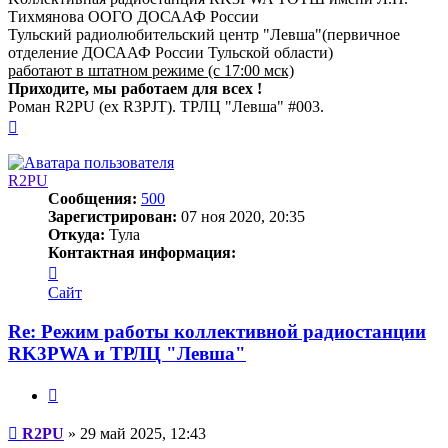
Тихмянова ООГО ДОСААФ России
Тульский радиолюбительский центр "Левша"(первичное
отделение ДОСААФ России Тульской области)
работают в штатном режиме (с 17:00 мск)
Приходите, мы работаем для всех !
Роман R2PU (ex R3PJT). ТРЛЦ "Левша" #003.
Вернуться
к
началу
R2PU
Сообщения:
500
Зарегистрирован:
07 ноя 2020, 20:35
Откуда:
Тула
Контактная информация:
Контактная
информация
Сайт
пользователя
R2PU
Re: Режим работы коллективной радиостанции
RK3PWA и ТРЛЦ "Левша"
Цитата
Сообщение
R2PU
»
29 май 2025, 12:43