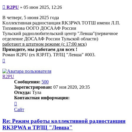
Сообщение
R2PU
»
05 июн 2025, 12:26
В четверг, 5 июня 2025 года
Kоллективная радиостанция RK3PWA ТОТШ имени Л.П.
Тихмянова ООГО ДОСААФ России
Тульский радиолюбительский центр "Левша"(первичное
отделение ДОСААФ России Тульской области)
работают в штатном режиме (с 17:00 мск)
Приходите, мы работаем для всех !
Роман R2PU (ex R3PJT). ТРЛЦ "Левша" #003.
Вернуться
к
началу
R2PU
Сообщения:
500
Зарегистрирован:
07 ноя 2020, 20:35
Откуда:
Тула
Контактная информация:
Контактная
информация
Сайт
пользователя
R2PU
Re: Режим работы коллективной радиостанции
RK3PWA и ТРЛЦ "Левша"