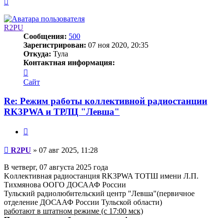
к
началу
R2PU
Сообщения:
500
Зарегистрирован:
07 ноя 2020, 20:35
Откуда:
Тула
Контактная информация:
Контактная
информация
Сайт
пользователя
R2PU
Re: Режим работы коллективной радиостанции
RK3PWA и ТРЛЦ "Левша"
Цитата
Сообщение
R2PU
»
07 авг 2025, 11:28
В четверг, 07 августа 2025 года
Kоллективная радиостанция RK3PWA ТОТШ имени Л.П.
Тихмянова ООГО ДОСААФ России
Тульский радиолюбительский центр "Левша"(первичное
отделение ДОСААФ России Тульской области)
работают в штатном режиме (с 17:00 мск)