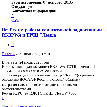
Зарегистрирован:
07 ноя 2020, 20:35
Откуда:
Тула
Контактная информация:
Контактная
информация
Сайт
пользователя
R2PU
Re: Режим работы коллективной радиостанции
RK3PWA и ТРЛЦ "Левша"
Цитата
Сообщение
R2PU
»
21 июл 2025, 17:10
В четверг, 24 июля 2025 года
Kоллективная радиостанция RK3PWA ТОТШ имени Л.П.
Тихмянова ООГО ДОСААФ России
Тульский радиолюбительский центр "Левша"(первичное
отделение ДОСААФ России Тульской области)
не работают
, в связи с организационными
обстоятельствами
.
Роман R2PU (ex R3PJT). ТРЛЦ "Левша" #003.
Вернуться
к
началу