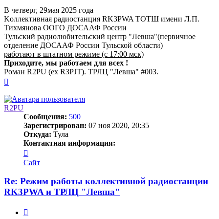
В четверг, 29мая 2025 года
Kоллективная радиостанция RK3PWA ТОТШ имени Л.П.
Тихмянова ООГО ДОСААФ России
Тульский радиолюбительский центр "Левша"(первичное
отделение ДОСААФ России Тульской области)
работают в штатном режиме (с 17:00 мск)
Приходите, мы работаем для всех !
Роман R2PU (ex R3PJT). ТРЛЦ "Левша" #003.
Вернуться
к
началу
R2PU
Сообщения:
500
Зарегистрирован:
07 ноя 2020, 20:35
Откуда:
Тула
Контактная информация:
Контактная
информация
Сайт
пользователя
R2PU
Re: Режим работы коллективной радиостанции
RK3PWA и ТРЛЦ "Левша"
Цитата