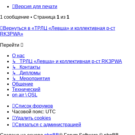
Версия для печати
1 сообщение • Страница
1
из
1
Вернуться в «ТРЛЦ «Левша» и коллективная р-ст
RK3PWA»
Перейти
О нас
↳ ТРЛЦ «Левша» и коллективная р-ст RK3PWA
↳ Контакты
↳ Дипломы
↳ Мероприятия
Общение
Технический
on air \ QSL
Список форумов
Часовой пояс:
UTC
Удалить cookies
Связаться с администрацией