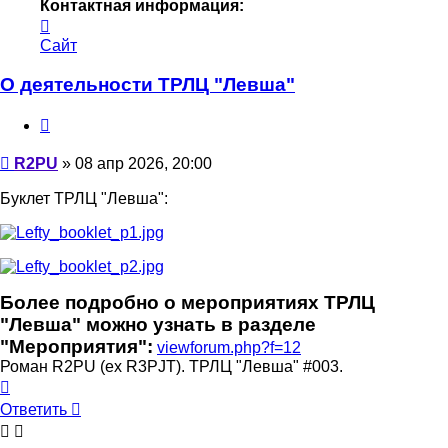
Контактная информация:
Контактная
информация
Сайт
пользователя
R2PU
О деятельности ТРЛЦ "Левша"
Цитата
Сообщение
R2PU
»
08 апр 2026, 20:00
Буклет ТРЛЦ "Левша":
Более подробно о мероприятиях ТРЛЦ
"Левша" можно узнать в разделе
"Мероприятия":
viewforum.php?f=12
Роман R2PU (ex R3PJT). ТРЛЦ "Левша" #003.
Вернуться
к
Ответить
началу