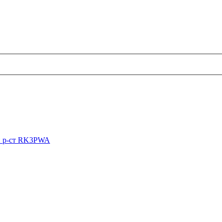
й р-ст RK3PWA