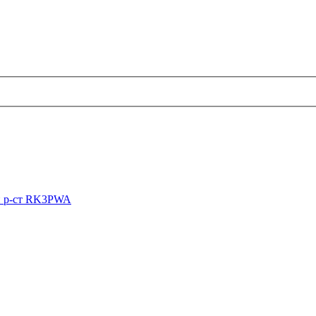
й р-ст RK3PWA