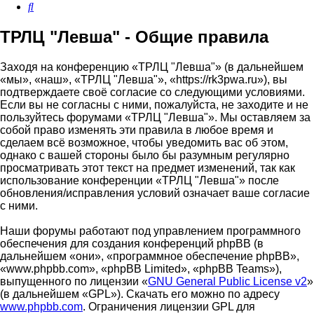
Поиск
ТРЛЦ "Левша" - Общие правила
Заходя на конференцию «ТРЛЦ "Левша"» (в дальнейшем
«мы», «наш», «ТРЛЦ "Левша"», «https://rk3pwa.ru»), вы
подтверждаете своё согласие со следующими условиями.
Если вы не согласны с ними, пожалуйста, не заходите и не
пользуйтесь форумами «ТРЛЦ "Левша"». Мы оставляем за
собой право изменять эти правила в любое время и
сделаем всё возможное, чтобы уведомить вас об этом,
однако с вашей стороны было бы разумным регулярно
просматривать этот текст на предмет изменений, так как
использование конференции «ТРЛЦ "Левша"» после
обновления/исправления условий означает ваше согласие
с ними.
Наши форумы работают под управлением программного
обеспечения для создания конференций phpBB (в
дальнейшем «они», «программное обеспечение phpBB»,
«www.phpbb.com», «phpBB Limited», «phpBB Teams»),
выпущенного по лицензии «
GNU General Public License v2
»
(в дальнейшем «GPL»). Скачать его можно по адресу
www.phpbb.com
. Ограничения лицензии GPL для