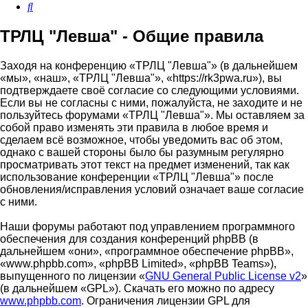
Поиск
ТРЛЦ "Левша" - Общие правила
Заходя на конференцию «ТРЛЦ "Левша"» (в дальнейшем
«мы», «наш», «ТРЛЦ "Левша"», «https://rk3pwa.ru»), вы
подтверждаете своё согласие со следующими условиями.
Если вы не согласны с ними, пожалуйста, не заходите и не
пользуйтесь форумами «ТРЛЦ "Левша"». Мы оставляем за
собой право изменять эти правила в любое время и
сделаем всё возможное, чтобы уведомить вас об этом,
однако с вашей стороны было бы разумным регулярно
просматривать этот текст на предмет изменений, так как
использование конференции «ТРЛЦ "Левша"» после
обновления/исправления условий означает ваше согласие
с ними.
Наши форумы работают под управлением программного
обеспечения для создания конференций phpBB (в
дальнейшем «они», «программное обеспечение phpBB»,
«www.phpbb.com», «phpBB Limited», «phpBB Teams»),
выпущенного по лицензии «
GNU General Public License v2
»
(в дальнейшем «GPL»). Скачать его можно по адресу
www.phpbb.com
. Ограничения лицензии GPL для