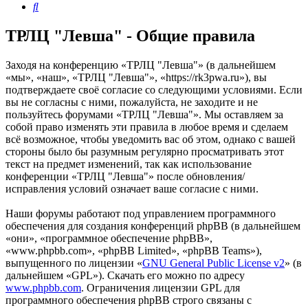
Поиск
ТРЛЦ "Левша" - Общие правила
Заходя на конференцию «ТРЛЦ "Левша"» (в дальнейшем
«мы», «наш», «ТРЛЦ "Левша"», «https://rk3pwa.ru»), вы
подтверждаете своё согласие со следующими условиями. Если
вы не согласны с ними, пожалуйста, не заходите и не
пользуйтесь форумами «ТРЛЦ "Левша"». Мы оставляем за
собой право изменять эти правила в любое время и сделаем
всё возможное, чтобы уведомить вас об этом, однако с вашей
стороны было бы разумным регулярно просматривать этот
текст на предмет изменений, так как использование
конференции «ТРЛЦ "Левша"» после обновления/
исправления условий означает ваше согласие с ними.
Наши форумы работают под управлением программного
обеспечения для создания конференций phpBB (в дальнейшем
«они», «программное обеспечение phpBB»,
«www.phpbb.com», «phpBB Limited», «phpBB Teams»),
выпущенного по лицензии «
GNU General Public License v2
» (в
дальнейшем «GPL»). Скачать его можно по адресу
www.phpbb.com
. Ограничения лицензии GPL для
программного обеспечения phpBB строго связаны с