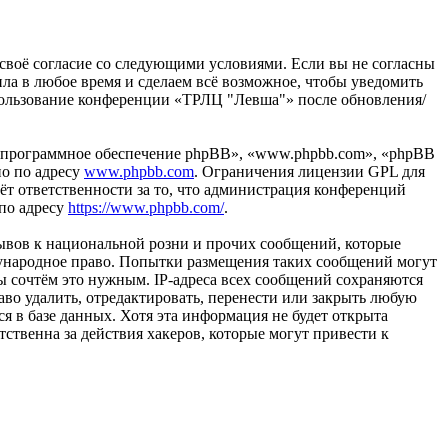
 своё согласие со следующими условиями. Если вы не согласны
ила в любое время и сделаем всё возможное, чтобы уведомить
использование конференции «ТРЛЦ "Левша"» после обновления/
«программное обеспечение phpBB», «www.phpbb.com», «phpBB
но по адресу
www.phpbb.com
. Ограничения лицензии GPL для
ёт ответственности за то, что администрация конференций
 по адресу
https://www.phpbb.com/
.
ывов к национальной розни и прочих сообщений, которые
дународное право. Попытки размещения таких сообщений могут
ы сочтём это нужным. IP-адреса всех сообщений сохраняются
во удалить, отредактировать, перенести или закрыть любую
я в базе данных. Хотя эта информация не будет открыта
ственна за действия хакеров, которые могут привести к