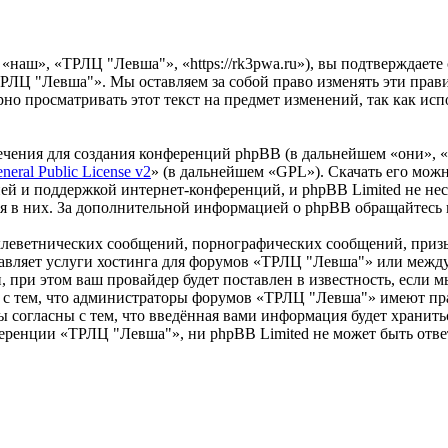
наш», «ТРЛЦ "Левша"», «https://rk3pwa.ru»), вы подтверждаете
ТРЛЦ "Левша"». Мы оставляем за собой право изменять эти прав
ярно просматривать этот текст на предмет изменений, так как 
чения для создания конференций phpBB (в дальнейшем «они», 
eral Public License v2
» (в дальнейшем «GPL»). Скачать его мож
ей и поддержкой интернет-конференций, и phpBB Limited не нес
ия в них. За дополнительной информацией о phpBB обращайтесь
клеветнических сообщений, порнографических сообщений, приз
ставляет услуги хостинга для форумов «ТРЛЦ "Левша"» или меж
при этом ваш провайдер будет поставлен в известность, если м
 с тем, что администраторы форумов «ТРЛЦ "Левша"» имеют пра
 согласны с тем, что введённая вами информация будет хранитьс
еренции «ТРЛЦ "Левша"», ни phpBB Limited не может быть ответ