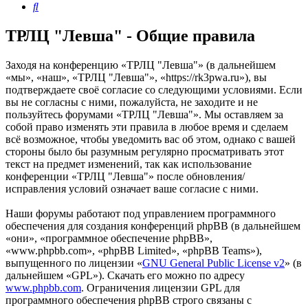
Поиск
ТРЛЦ "Левша" - Общие правила
Заходя на конференцию «ТРЛЦ "Левша"» (в дальнейшем
«мы», «наш», «ТРЛЦ "Левша"», «https://rk3pwa.ru»), вы
подтверждаете своё согласие со следующими условиями. Если
вы не согласны с ними, пожалуйста, не заходите и не
пользуйтесь форумами «ТРЛЦ "Левша"». Мы оставляем за
собой право изменять эти правила в любое время и сделаем
всё возможное, чтобы уведомить вас об этом, однако с вашей
стороны было бы разумным регулярно просматривать этот
текст на предмет изменений, так как использование
конференции «ТРЛЦ "Левша"» после обновления/
исправления условий означает ваше согласие с ними.
Наши форумы работают под управлением программного
обеспечения для создания конференций phpBB (в дальнейшем
«они», «программное обеспечение phpBB»,
«www.phpbb.com», «phpBB Limited», «phpBB Teams»),
выпущенного по лицензии «
GNU General Public License v2
» (в
дальнейшем «GPL»). Скачать его можно по адресу
www.phpbb.com
. Ограничения лицензии GPL для
программного обеспечения phpBB строго связаны с