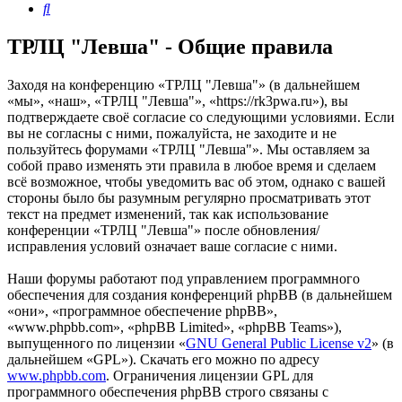
Поиск
ТРЛЦ "Левша" - Общие правила
Заходя на конференцию «ТРЛЦ "Левша"» (в дальнейшем
«мы», «наш», «ТРЛЦ "Левша"», «https://rk3pwa.ru»), вы
подтверждаете своё согласие со следующими условиями. Если
вы не согласны с ними, пожалуйста, не заходите и не
пользуйтесь форумами «ТРЛЦ "Левша"». Мы оставляем за
собой право изменять эти правила в любое время и сделаем
всё возможное, чтобы уведомить вас об этом, однако с вашей
стороны было бы разумным регулярно просматривать этот
текст на предмет изменений, так как использование
конференции «ТРЛЦ "Левша"» после обновления/
исправления условий означает ваше согласие с ними.
Наши форумы работают под управлением программного
обеспечения для создания конференций phpBB (в дальнейшем
«они», «программное обеспечение phpBB»,
«www.phpbb.com», «phpBB Limited», «phpBB Teams»),
выпущенного по лицензии «
GNU General Public License v2
» (в
дальнейшем «GPL»). Скачать его можно по адресу
www.phpbb.com
. Ограничения лицензии GPL для
программного обеспечения phpBB строго связаны с