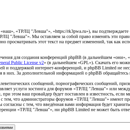
наш», «ТРЛЦ "Левша"», «https://rk3pwa.ru»), вы подтверждаете
ТРЛЦ "Левша"». Мы оставляем за собой право изменять эти прав
ярно просматривать этот текст на предмет изменений, так как 
чения для создания конференций phpBB (в дальнейшем «они», 
eral Public License v2
» (в дальнейшем «GPL»). Скачать его мож
ей и поддержкой интернет-конференций, и phpBB Limited не нес
ия в них. За дополнительной информацией о phpBB обращайтесь
клеветнических сообщений, порнографических сообщений, приз
ставляет услуги хостинга для форумов «ТРЛЦ "Левша"» или меж
при этом ваш провайдер будет поставлен в известность, если м
 с тем, что администраторы форумов «ТРЛЦ "Левша"» имеют пра
 согласны с тем, что введённая вами информация будет хранитьс
еренции «ТРЛЦ "Левша"», ни phpBB Limited не может быть ответ