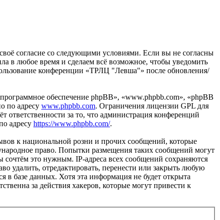
 своё согласие со следующими условиями. Если вы не согласны
ила в любое время и сделаем всё возможное, чтобы уведомить
использование конференции «ТРЛЦ "Левша"» после обновления/
«программное обеспечение phpBB», «www.phpbb.com», «phpBB
но по адресу
www.phpbb.com
. Ограничения лицензии GPL для
ёт ответственности за то, что администрация конференций
 по адресу
https://www.phpbb.com/
.
ывов к национальной розни и прочих сообщений, которые
дународное право. Попытки размещения таких сообщений могут
ы сочтём это нужным. IP-адреса всех сообщений сохраняются
во удалить, отредактировать, перенести или закрыть любую
я в базе данных. Хотя эта информация не будет открыта
ственна за действия хакеров, которые могут привести к