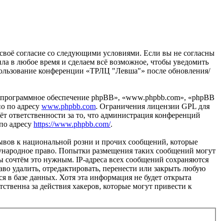
 своё согласие со следующими условиями. Если вы не согласны
ила в любое время и сделаем всё возможное, чтобы уведомить
использование конференции «ТРЛЦ "Левша"» после обновления/
«программное обеспечение phpBB», «www.phpbb.com», «phpBB
но по адресу
www.phpbb.com
. Ограничения лицензии GPL для
ёт ответственности за то, что администрация конференций
 по адресу
https://www.phpbb.com/
.
ывов к национальной розни и прочих сообщений, которые
дународное право. Попытки размещения таких сообщений могут
ы сочтём это нужным. IP-адреса всех сообщений сохраняются
во удалить, отредактировать, перенести или закрыть любую
я в базе данных. Хотя эта информация не будет открыта
ственна за действия хакеров, которые могут привести к