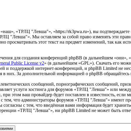
наш», «ТРЛЦ "Левша"», «https://rk3pwa.ru»), вы подтверждаете
ТРЛЦ "Левша"». Мы оставляем за собой право изменять эти прав
ярно просматривать этот текст на предмет изменений, так как 
чения для создания конференций phpBB (в дальнейшем «они», 
eral Public License v2
» (в дальнейшем «GPL»). Скачать его мож
ей и поддержкой интернет-конференций, и phpBB Limited не нес
ия в них. За дополнительной информацией о phpBB обращайтесь
клеветнических сообщений, порнографических сообщений, приз
ставляет услуги хостинга для форумов «ТРЛЦ "Левша"» или меж
при этом ваш провайдер будет поставлен в известность, если м
 с тем, что администраторы форумов «ТРЛЦ "Левша"» имеют пра
 согласны с тем, что введённая вами информация будет хранитьс
еренции «ТРЛЦ "Левша"», ни phpBB Limited не может быть ответ