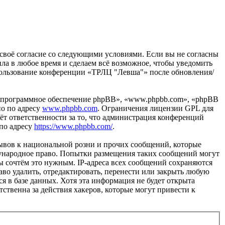
 своё согласие со следующими условиями. Если вы не согласны
ила в любое время и сделаем всё возможное, чтобы уведомить
использование конференции «ТРЛЦ "Левша"» после обновления/
«программное обеспечение phpBB», «www.phpbb.com», «phpBB
но по адресу
www.phpbb.com
. Ограничения лицензии GPL для
ёт ответственности за то, что администрация конференций
 по адресу
https://www.phpbb.com/
.
ывов к национальной розни и прочих сообщений, которые
дународное право. Попытки размещения таких сообщений могут
ы сочтём это нужным. IP-адреса всех сообщений сохраняются
во удалить, отредактировать, перенести или закрыть любую
я в базе данных. Хотя эта информация не будет открыта
ственна за действия хакеров, которые могут привести к