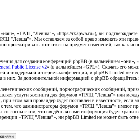
наш», «ТРЛЦ "Левша"», «https://rk3pwa.ru»), вы подтверждаете
ТРЛЦ "Левша"». Мы оставляем за собой право изменять эти прав
ярно просматривать этот текст на предмет изменений, так как 
чения для создания конференций phpBB (в дальнейшем «они», 
eral Public License v2
» (в дальнейшем «GPL»). Скачать его мож
ей и поддержкой интернет-конференций, и phpBB Limited не нес
ия в них. За дополнительной информацией о phpBB обращайтесь
клеветнических сообщений, порнографических сообщений, приз
ставляет услуги хостинга для форумов «ТРЛЦ "Левша"» или меж
при этом ваш провайдер будет поставлен в известность, если м
 с тем, что администраторы форумов «ТРЛЦ "Левша"» имеют пра
 согласны с тем, что введённая вами информация будет хранитьс
еренции «ТРЛЦ "Левша"», ни phpBB Limited не может быть ответ