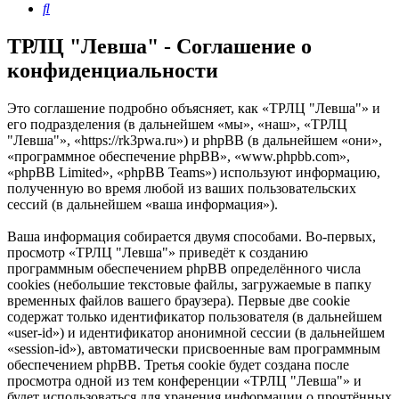
Поиск
ТРЛЦ "Левша" - Соглашение о
конфиденциальности
Это соглашение подробно объясняет, как «ТРЛЦ "Левша"» и
его подразделения (в дальнейшем «мы», «наш», «ТРЛЦ
"Левша"», «https://rk3pwa.ru») и phpBB (в дальнейшем «они»,
«программное обеспечение phpBB», «www.phpbb.com»,
«phpBB Limited», «phpBB Teams») используют информацию,
полученную во время любой из ваших пользовательских
сессий (в дальнейшем «ваша информация»).
Ваша информация собирается двумя способами. Во-первых,
просмотр «ТРЛЦ "Левша"» приведёт к созданию
программным обеспечением phpBB определённого числа
cookies (небольшие текстовые файлы, загружаемые в папку
временных файлов вашего браузера). Первые две cookie
содержат только идентификатор пользователя (в дальнейшем
«user-id») и идентификатор анонимной сессии (в дальнейшем
«session-id»), автоматически присвоенные вам программным
обеспечением phpBB. Третья cookie будет создана после
просмотра одной из тем конференции «ТРЛЦ "Левша"» и
будет использоваться для хранения информации о прочтённых