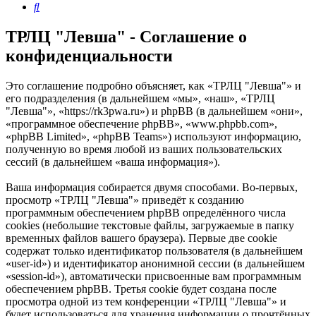
Поиск
ТРЛЦ "Левша" - Соглашение о
конфиденциальности
Это соглашение подробно объясняет, как «ТРЛЦ "Левша"» и
его подразделения (в дальнейшем «мы», «наш», «ТРЛЦ
"Левша"», «https://rk3pwa.ru») и phpBB (в дальнейшем «они»,
«программное обеспечение phpBB», «www.phpbb.com»,
«phpBB Limited», «phpBB Teams») используют информацию,
полученную во время любой из ваших пользовательских
сессий (в дальнейшем «ваша информация»).
Ваша информация собирается двумя способами. Во-первых,
просмотр «ТРЛЦ "Левша"» приведёт к созданию
программным обеспечением phpBB определённого числа
cookies (небольшие текстовые файлы, загружаемые в папку
временных файлов вашего браузера). Первые две cookie
содержат только идентификатор пользователя (в дальнейшем
«user-id») и идентификатор анонимной сессии (в дальнейшем
«session-id»), автоматически присвоенные вам программным
обеспечением phpBB. Третья cookie будет создана после
просмотра одной из тем конференции «ТРЛЦ "Левша"» и
будет использоваться для хранения информации о прочтённых