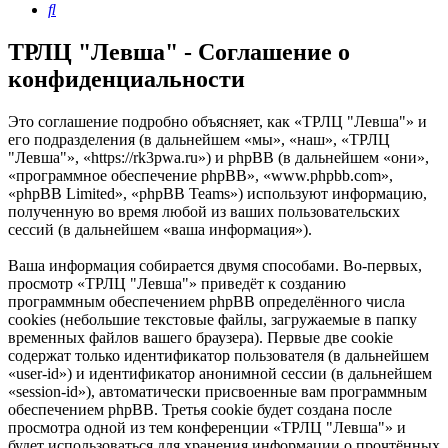
Поиск
ТРЛЦ "Левша" - Соглашение о
конфиденциальности
Это соглашение подробно объясняет, как «ТРЛЦ "Левша"» и
его подразделения (в дальнейшем «мы», «наш», «ТРЛЦ
"Левша"», «https://rk3pwa.ru») и phpBB (в дальнейшем «они»,
«программное обеспечение phpBB», «www.phpbb.com»,
«phpBB Limited», «phpBB Teams») используют информацию,
полученную во время любой из ваших пользовательских
сессий (в дальнейшем «ваша информация»).
Ваша информация собирается двумя способами. Во-первых,
просмотр «ТРЛЦ "Левша"» приведёт к созданию
программным обеспечением phpBB определённого числа
cookies (небольшие текстовые файлы, загружаемые в папку
временных файлов вашего браузера). Первые две cookie
содержат только идентификатор пользователя (в дальнейшем
«user-id») и идентификатор анонимной сессии (в дальнейшем
«session-id»), автоматически присвоенные вам программным
обеспечением phpBB. Третья cookie будет создана после
просмотра одной из тем конференции «ТРЛЦ "Левша"» и
будет использоваться для хранения информации о прочтённых