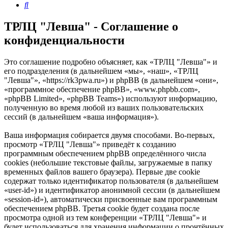
Поиск
ТРЛЦ "Левша" - Соглашение о
конфиденциальности
Это соглашение подробно объясняет, как «ТРЛЦ "Левша"» и
его подразделения (в дальнейшем «мы», «наш», «ТРЛЦ
"Левша"», «https://rk3pwa.ru») и phpBB (в дальнейшем «они»,
«программное обеспечение phpBB», «www.phpbb.com»,
«phpBB Limited», «phpBB Teams») используют информацию,
полученную во время любой из ваших пользовательских
сессий (в дальнейшем «ваша информация»).
Ваша информация собирается двумя способами. Во-первых,
просмотр «ТРЛЦ "Левша"» приведёт к созданию
программным обеспечением phpBB определённого числа
cookies (небольшие текстовые файлы, загружаемые в папку
временных файлов вашего браузера). Первые две cookie
содержат только идентификатор пользователя (в дальнейшем
«user-id») и идентификатор анонимной сессии (в дальнейшем
«session-id»), автоматически присвоенные вам программным
обеспечением phpBB. Третья cookie будет создана после
просмотра одной из тем конференции «ТРЛЦ "Левша"» и
будет использоваться для хранения информации о прочтённых