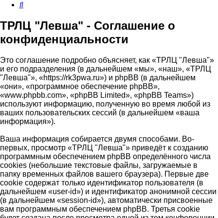
Поиск
ТРЛЦ "Левша" - Соглашение о
конфиденциальности
Это соглашение подробно объясняет, как «ТРЛЦ "Левша"»
и его подразделения (в дальнейшем «мы», «наш», «ТРЛЦ
"Левша"», «https://rk3pwa.ru») и phpBB (в дальнейшем
«они», «программное обеспечение phpBB»,
«www.phpbb.com», «phpBB Limited», «phpBB Teams»)
используют информацию, полученную во время любой из
ваших пользовательских сессий (в дальнейшем «ваша
информация»).
Ваша информация собирается двумя способами. Во-
первых, просмотр «ТРЛЦ "Левша"» приведёт к созданию
программным обеспечением phpBB определённого числа
cookies (небольшие текстовые файлы, загружаемые в
папку временных файлов вашего браузера). Первые две
cookie содержат только идентификатор пользователя (в
дальнейшем «user-id») и идентификатор анонимной сессии
(в дальнейшем «session-id»), автоматически присвоенные
вам программным обеспечением phpBB. Третья cookie
будет создана после просмотра одной из тем конференции