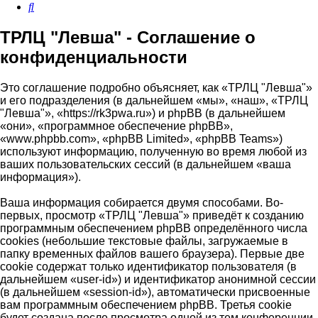
Поиск
ТРЛЦ "Левша" - Соглашение о
конфиденциальности
Это соглашение подробно объясняет, как «ТРЛЦ "Левша"»
и его подразделения (в дальнейшем «мы», «наш», «ТРЛЦ
"Левша"», «https://rk3pwa.ru») и phpBB (в дальнейшем
«они», «программное обеспечение phpBB»,
«www.phpbb.com», «phpBB Limited», «phpBB Teams»)
используют информацию, полученную во время любой из
ваших пользовательских сессий (в дальнейшем «ваша
информация»).
Ваша информация собирается двумя способами. Во-
первых, просмотр «ТРЛЦ "Левша"» приведёт к созданию
программным обеспечением phpBB определённого числа
cookies (небольшие текстовые файлы, загружаемые в
папку временных файлов вашего браузера). Первые две
cookie содержат только идентификатор пользователя (в
дальнейшем «user-id») и идентификатор анонимной сессии
(в дальнейшем «session-id»), автоматически присвоенные
вам программным обеспечением phpBB. Третья cookie
будет создана после просмотра одной из тем конференции