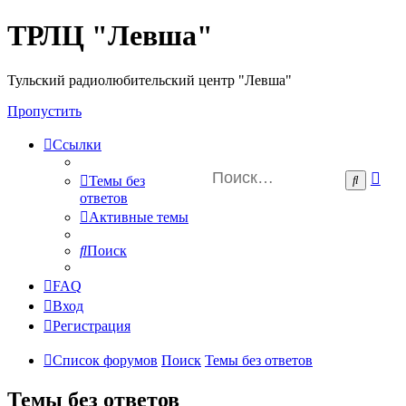
ТРЛЦ "Левша"
Тульский радиолюбительский центр "Левша"
Пропустить
Ссылки
Ра
Поиск
Темы без
пои
ответов
Активные темы
Поиск
FAQ
Вход
Регистрация
Список форумов
Поиск
Темы без ответов
Темы без ответов