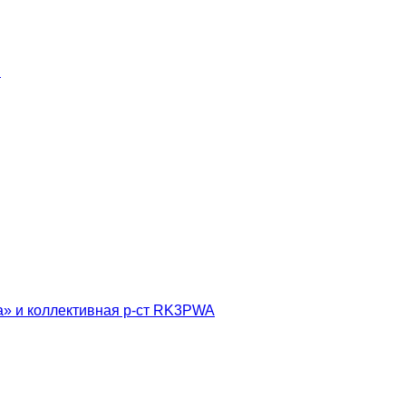
я
» и коллективная р-ст RK3PWA