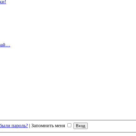
ки!
елай…
были пароль?
|
Запомнить меня