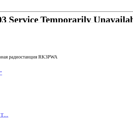
ивная радиостанция RK3PWA
"
ы Т…