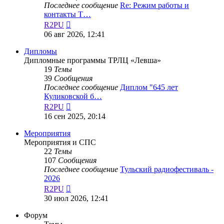
Последнее сообщение
Re: Режим работы и
контакты Т…
Перейти
R2PU
к
06 авг 2026, 12:41
последнему
сообщению
Дипломы
Дипломные программы ТРЛЦ «Левша»
19
Темы
39
Сообщения
Последнее сообщение
Диплом "645 лет
Куликовской б…
Перейти
R2PU
к
16 сен 2025, 20:14
последнему
сообщению
Мероприятия
Мероприятия и СПС
22
Темы
107
Сообщения
Последнее сообщение
Тульский радиофестиваль -
2026
Перейти
R2PU
к
30 июл 2026, 12:41
последнему
сообщению
Форум