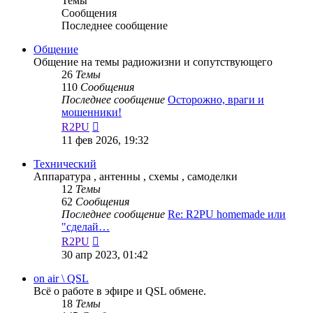
Темы
Сообщения
Последнее сообщение
Общение
Общение на темы радиожизни и сопутствующего
26
Темы
110
Сообщения
Последнее сообщение
Осторожно, враги и
мошенники!
Перейти
R2PU
к
11 фев 2026, 19:32
последнему
сообщению
Технический
Аппаратура , антенны , схемы , самоделки
12
Темы
62
Сообщения
Последнее сообщение
Re: R2PU homemade или
"сделай…
Перейти
R2PU
к
30 апр 2023, 01:42
последнему
сообщению
on air \ QSL
Всё о работе в эфире и QSL обмене.
18
Темы