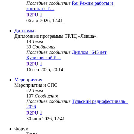
Последнее сообщение
Re: Режим работы и
контакты Т…
Перейти
R2PU
к
06 авг 2026, 12:41
последнему
сообщению
Дипломы
Дипломные программы ТРЛЦ «Левша»
19
Темы
39
Сообщения
Последнее сообщение
Диплом "645 лет
Куликовской б…
Перейти
R2PU
к
16 сен 2025, 20:14
последнему
сообщению
Мероприятия
Мероприятия и СПС
22
Темы
107
Сообщения
Последнее сообщение
Тульский радиофестиваль -
2026
Перейти
R2PU
к
30 июл 2026, 12:41
последнему
сообщению
Форум