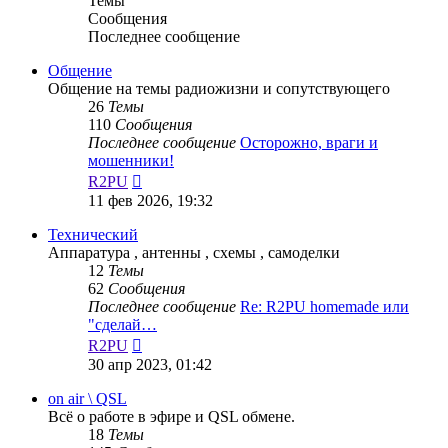
Темы
Сообщения
Последнее сообщение
Общение
Общение на темы радиожизни и сопутствующего
26
Темы
110
Сообщения
Последнее сообщение
Осторожно, враги и
мошенники!
Перейти
R2PU
к
11 фев 2026, 19:32
последнему
сообщению
Технический
Аппаратура , антенны , схемы , самоделки
12
Темы
62
Сообщения
Последнее сообщение
Re: R2PU homemade или
"сделай…
Перейти
R2PU
к
30 апр 2023, 01:42
последнему
сообщению
on air \ QSL
Всё о работе в эфире и QSL обмене.
18
Темы