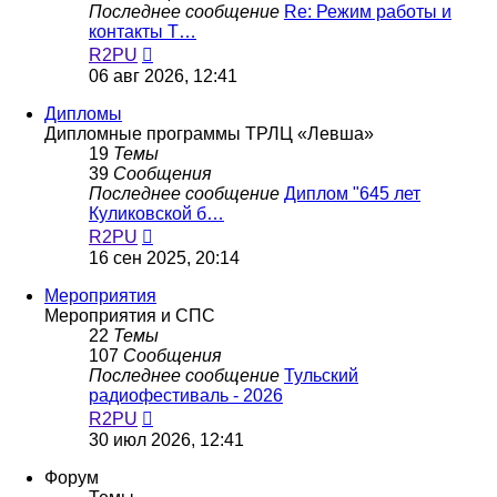
Последнее сообщение
Re: Режим работы и
контакты Т…
Перейти
R2PU
к
06 авг 2026, 12:41
последнему
сообщению
Дипломы
Дипломные программы ТРЛЦ «Левша»
19
Темы
39
Сообщения
Последнее сообщение
Диплом "645 лет
Куликовской б…
Перейти
R2PU
к
16 сен 2025, 20:14
последнему
сообщению
Мероприятия
Мероприятия и СПС
22
Темы
107
Сообщения
Последнее сообщение
Тульский
радиофестиваль - 2026
Перейти
R2PU
к
30 июл 2026, 12:41
последнему
сообщению
Форум