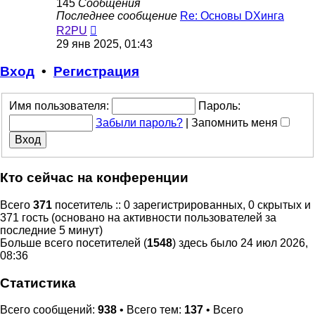
145
Сообщения
Последнее сообщение
Re: Основы DXинга
Перейти
R2PU
к
29 янв 2025, 01:43
последнему
сообщению
Вход
•
Регистрация
Имя пользователя:
Пароль:
Забыли пароль?
|
Запомнить меня
Кто сейчас на конференции
Всего
371
посетитель :: 0 зарегистрированных, 0 скрытых и
371 гость (основано на активности пользователей за
последние 5 минут)
Больше всего посетителей (
1548
) здесь было 24 июл 2026,
08:36
Статистика
Всего сообщений:
938
• Всего тем:
137
• Всего