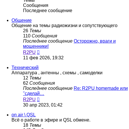
Темы
Сообщения
Последнее сообщение
Общение
Общение на темы радиожизни и сопутствующего
26
Темы
110
Сообщения
Последнее сообщение
Осторожно, враги и
мошенники!
Перейти
R2PU
к
11 фев 2026, 19:32
последнему
сообщению
Технический
Аппаратура , антенны , схемы , самоделки
12
Темы
62
Сообщения
Последнее сообщение
Re: R2PU homemade или
"сделай…
Перейти
R2PU
к
30 апр 2023, 01:42
последнему
сообщению
on air \ QSL
Всё о работе в эфире и QSL обмене.
18
Темы