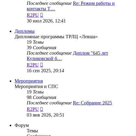
Последнее сообщение
Re: Режим работы и
контакты Т…
Перейти
R2PU
к
30 июл 2026, 12:41
последнему
сообщению
Дипломы
Дипломные программы ТРЛЦ «Левша»
19
Темы
39
Сообщения
Последнее сообщение
Диплом "645 лет
Куликовской б…
Перейти
R2PU
к
16 сен 2025, 20:14
последнему
сообщению
Мероприятия
Мероприятия и СПС
19
Темы
98
Сообщения
Последнее сообщение
Re: Собрание 2025
Перейти
R2PU
к
03 янв 2026, 20:51
последнему
сообщению
Форум
Темы