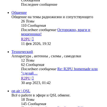
Сообщения
Последнее сообщение
Общение
Общение на темы радиожизни и сопутствующего
26
Темы
110
Сообщения
Последнее сообщение
Осторожно, враги и
мошенники!
Перейти
R2PU
к
11 фев 2026, 19:32
последнему
сообщению
Технический
Аппаратура , антенны , схемы , самоделки
12
Темы
62
Сообщения
Последнее сообщение
Re: R2PU homemade или
"сделай…
Перейти
R2PU
к
30 апр 2023, 01:42
последнему
сообщению
on air \ QSL
Всё о работе в эфире и QSL обмене.
18
Темы
145
Сообщения