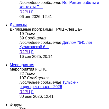
Последнее сообщение
Re: Режим работы и
контакты Т…
Перейти
R2PU
к
06 авг 2026, 12:41
последнему
сообщению
Дипломы
Дипломные программы ТРЛЦ «Левша»
19
Темы
39
Сообщения
Последнее сообщение
Диплом "645 лет
Куликовской б…
Перейти
R2PU
к
16 сен 2025, 20:14
последнему
сообщению
Мероприятия
Мероприятия и СПС
22
Темы
107
Сообщения
Последнее сообщение
Тульский
радиофестиваль - 2026
Перейти
R2PU
к
30 июл 2026, 12:41
последнему
сообщению
Форум