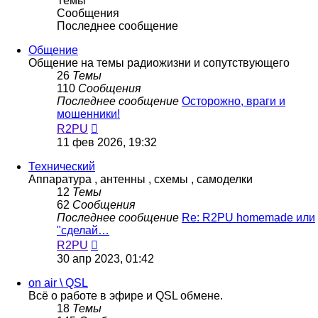
Темы
Сообщения
Последнее сообщение
Общение
Общение на темы радиожизни и сопутствующего
26
Темы
110
Сообщения
Последнее сообщение
Осторожно, враги и
мошенники!
Перейти
R2PU
к
11 фев 2026, 19:32
последнему
сообщению
Технический
Аппаратура , антенны , схемы , самоделки
12
Темы
62
Сообщения
Последнее сообщение
Re: R2PU homemade или
"сделай…
Перейти
R2PU
к
30 апр 2023, 01:42
последнему
сообщению
on air \ QSL
Всё о работе в эфире и QSL обмене.
18
Темы