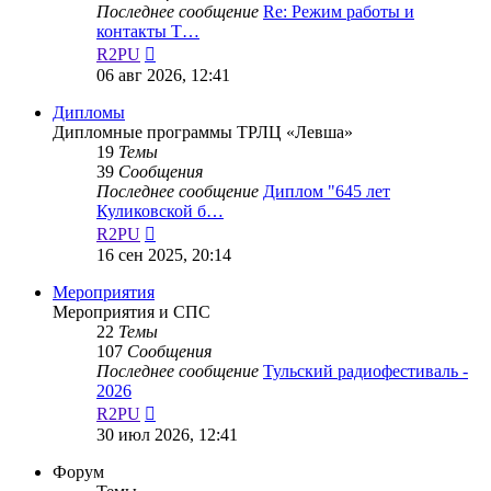
Последнее сообщение
Re: Режим работы и
контакты Т…
Перейти
R2PU
к
06 авг 2026, 12:41
последнему
сообщению
Дипломы
Дипломные программы ТРЛЦ «Левша»
19
Темы
39
Сообщения
Последнее сообщение
Диплом "645 лет
Куликовской б…
Перейти
R2PU
к
16 сен 2025, 20:14
последнему
сообщению
Мероприятия
Мероприятия и СПС
22
Темы
107
Сообщения
Последнее сообщение
Тульский радиофестиваль -
2026
Перейти
R2PU
к
30 июл 2026, 12:41
последнему
сообщению
Форум