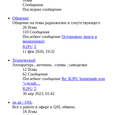
Темы
Сообщения
Последнее сообщение
Общение
Общение на темы радиожизни и сопутствующего
26
Темы
110
Сообщения
Последнее сообщение
Осторожно, враги и
мошенники!
Перейти
R2PU
к
11 фев 2026, 19:32
последнему
сообщению
Технический
Аппаратура , антенны , схемы , самоделки
12
Темы
62
Сообщения
Последнее сообщение
Re: R2PU homemade или
"сделай…
Перейти
R2PU
к
30 апр 2023, 01:42
последнему
сообщению
on air \ QSL
Всё о работе в эфире и QSL обмене.
18
Темы