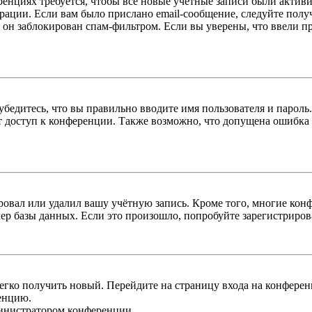
енциях требуется, чтобы все новые учётные записи были актив
трации. Если вам было прислано email-сообщение, следуйте пол
 он заблокирован спам-фильтром. Если вы уверены, что ввели пр
бедитесь, что вы правильно вводите имя пользователя и пароль
ыт доступ к конференции. Также возможно, что допущена ошибка
овал или удалил вашу учётную запись. Кроме того, многие кон
р базы данных. Если это произошло, попробуйте зарегистрироват
легко получить новый. Перейдите на страницу входа на конфер
енцию.
министратором конференции.