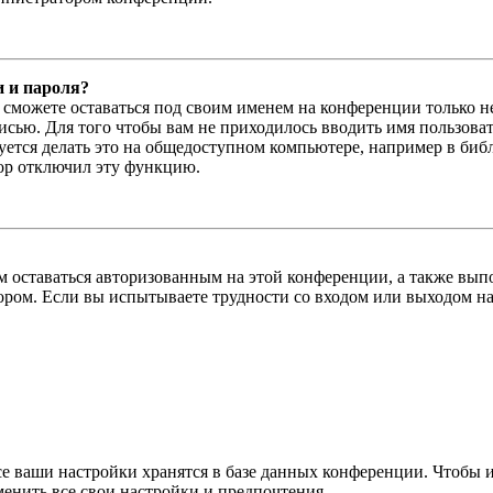
и и пароля?
ы сможете оставаться под своим именем на конференции только н
писью. Для того чтобы вам не приходилось вводить имя пользова
тся делать это на общедоступном компьютере, например в библи
тор отключил эту функцию.
вам оставаться авторизованным на этой конференции, а также в
ром. Если вы испытываете трудности со входом или выходом на
се ваши настройки хранятся в базе данных конференции. Чтобы 
менить все свои настройки и предпочтения.