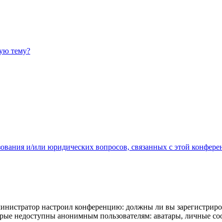
ную тему?
зования и/или юридических вопросов, связанных с этой конфере
администратор настроил конференцию: должны ли вы зарегистриро
рые недоступны анонимным пользователям: аватары, личные сообщ