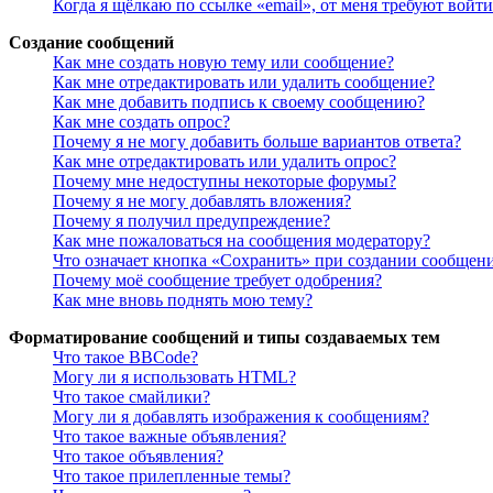
Когда я щёлкаю по ссылке «email», от меня требуют войт
Создание сообщений
Как мне создать новую тему или сообщение?
Как мне отредактировать или удалить сообщение?
Как мне добавить подпись к своему сообщению?
Как мне создать опрос?
Почему я не могу добавить больше вариантов ответа?
Как мне отредактировать или удалить опрос?
Почему мне недоступны некоторые форумы?
Почему я не могу добавлять вложения?
Почему я получил предупреждение?
Как мне пожаловаться на сообщения модератору?
Что означает кнопка «Сохранить» при создании сообщен
Почему моё сообщение требует одобрения?
Как мне вновь поднять мою тему?
Форматирование сообщений и типы создаваемых тем
Что такое BBCode?
Могу ли я использовать HTML?
Что такое смайлики?
Могу ли я добавлять изображения к сообщениям?
Что такое важные объявления?
Что такое объявления?
Что такое прилепленные темы?