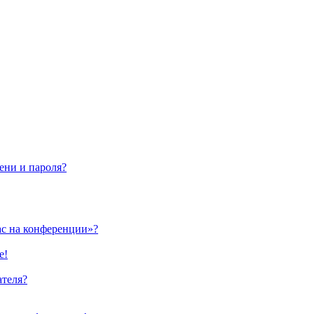
ени и пароля?
ас на конференции»?
е!
ателя?