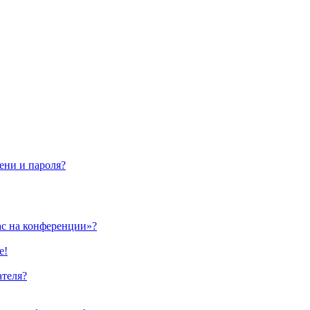
ени и пароля?
ас на конференции»?
е!
ателя?