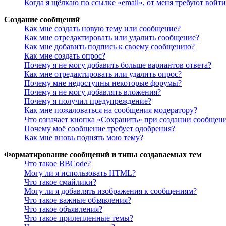
Когда я щёлкаю по ссылке «email», от меня требуют войт
Создание сообщений
Как мне создать новую тему или сообщение?
Как мне отредактировать или удалить сообщение?
Как мне добавить подпись к своему сообщению?
Как мне создать опрос?
Почему я не могу добавить больше вариантов ответа?
Как мне отредактировать или удалить опрос?
Почему мне недоступны некоторые форумы?
Почему я не могу добавлять вложения?
Почему я получил предупреждение?
Как мне пожаловаться на сообщения модератору?
Что означает кнопка «Сохранить» при создании сообщен
Почему моё сообщение требует одобрения?
Как мне вновь поднять мою тему?
Форматирование сообщений и типы создаваемых тем
Что такое BBCode?
Могу ли я использовать HTML?
Что такое смайлики?
Могу ли я добавлять изображения к сообщениям?
Что такое важные объявления?
Что такое объявления?
Что такое прилепленные темы?