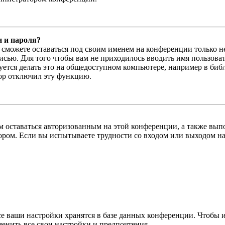
и и пароля?
ы сможете оставаться под своим именем на конференции только н
писью. Для того чтобы вам не приходилось вводить имя пользова
тся делать это на общедоступном компьютере, например в библи
тор отключил эту функцию.
вам оставаться авторизованным на этой конференции, а также в
ром. Если вы испытываете трудности со входом или выходом на
се ваши настройки хранятся в базе данных конференции. Чтобы 
менить все свои настройки и предпочтения.