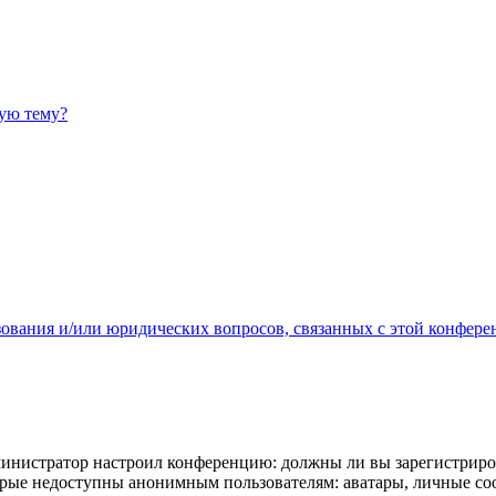
ную тему?
зования и/или юридических вопросов, связанных с этой конфере
администратор настроил конференцию: должны ли вы зарегистриро
рые недоступны анонимным пользователям: аватары, личные сообщ